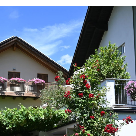
chmaierhof
Appartamenti
Carta ospiti