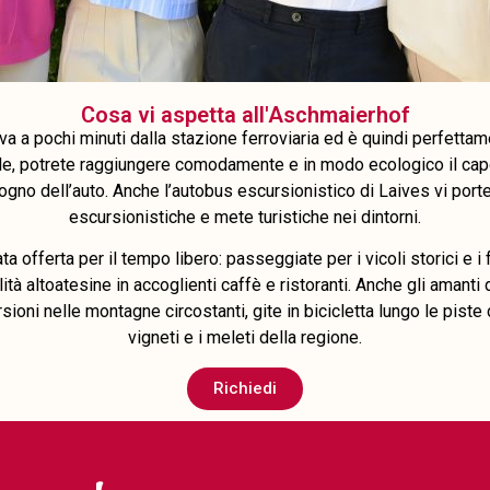
Cosa vi aspetta all'Aschmaierhof
ova a pochi minuti dalla stazione ferroviaria ed è quindi perfetta
le, potrete raggiungere comodamente e in modo ecologico il capo
sogno dell’auto. Anche l’autobus escursionistico di Laives vi por
escursionistiche e mete turistiche nei dintorni.
 offerta per il tempo libero: passeggiate per i vicoli storici e i
ità altoatesine in accoglienti caffè e ristoranti. Anche gli amanti
ursioni nelle montagne circostanti, gite in bicicletta lungo le piste c
vigneti e i meleti della regione.
Richiedi