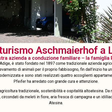
iturismo Aschmaierhof a 
tra azienda a conduzione familiare – la famiglia 
Adige, è stato fondato nel 1897 come tradizionale azienda agricola
levamento di animali per il proprio fabbisogno, fin dall’inizio ha unit
odernizzata e sono stati realizzati quattro accoglienti appartamen
Pfeifer ha arredato con grande cura e attenzione.
agricoltura tradizionale, sostenibilità e ospitalità altoatesina. Da
 circondati da meleti in fiore, aria fresca di campagna e un idill
Atesina.