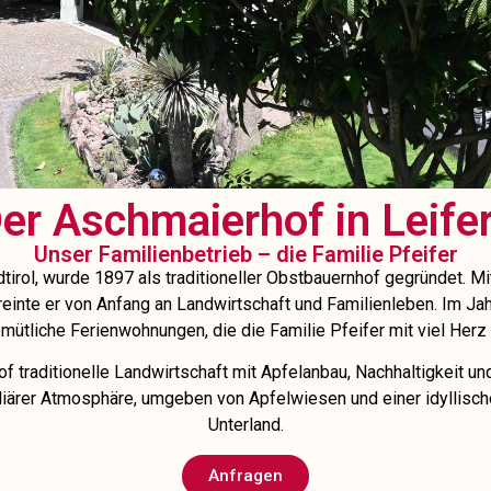
er Aschmaierhof in Leife
Unser Familienbetrieb – die Familie Pfeifer
dtirol, wurde 1897 als traditioneller Obstbauernhof gegründet.
reinte er von Anfang an Landwirtschaft und Familienleben. Im J
mütliche Ferienwohnungen, die die Familie Pfeifer mit viel Herz u
 traditionelle Landwirtschaft mit Apfelanbau, Nachhaltigkeit un
liärer Atmosphäre, umgeben von Apfelwiesen und einer idyllisch
Unterland.
Anfragen