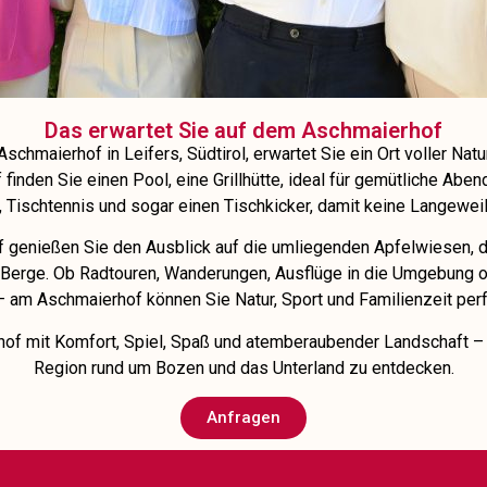
Das erwartet Sie auf dem Aschmaierhof
chmaierhof in Leifers, Südtirol, erwartet Sie ein Ort voller Natu
finden Sie einen Pool, eine Grillhütte, ideal für gemütliche Abend
, Tischtennis und sogar einen Tischkicker, damit keine Langewe
 genießen Sie den Ausblick auf die umliegenden Apfelwiesen, di
Berge. Ob Radtouren, Wanderungen, Ausflüge in die Umgebung od
– am Aschmaierhof können Sie Natur, Sport und Familienzeit perf
hof mit Komfort, Spiel, Spaß und atemberaubender Landschaft –
Region rund um Bozen und das Unterland zu entdecken.
Anfragen