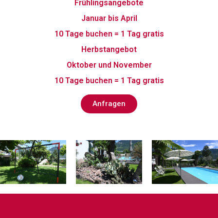
Frühlingsangebote
Januar bis April
10 Tage buchen = 1 Tag gratis
Herbstangebot
Oktober und November
10 Tage buchen = 1 Tag gratis
Anfragen