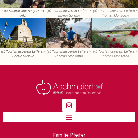
IDM Südtirol-Alto Adige/Alex
(c) Tourismusverein Leifers /
(c) Tourismusverein Leifers /
Filz
Tiberio Sorvillo
Thomas Monsorno
(c) Tourismusverein Leifers /
(c) Tourismusverein Leifers /
(c) Tourismusverein Leifers /
Tiberio Sorvillo
Thomas Monsorno
Thomas Monsorno
Familie Pfeifer